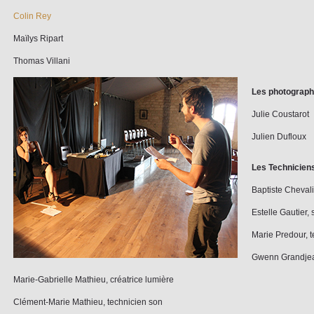
Colin Rey
Maïlys Ripart
Thomas Villani
Les photograp
Julie Coustarot
Julien Dufloux
Les Technicien
Baptiste Chevali
Estelle Gautier
Marie Predour, 
Gwenn Grandjean
Marie-Gabrielle Mathieu, créatrice lumière
Clément-Marie Mathieu, technicien son