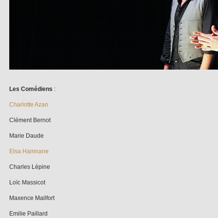
Les Comédiens
:
Charlotte Azan
Clément Bernot
Marie Daude
Elsa Hamnane
Charles Lépine
Loïc Massicot
Maxence Mailfort
Emilie Paillard