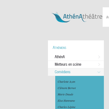
A
Athéniens
AthénA
Metteurs en scène
Comédiens
Charlotte Azan
Clément Bernot
Marie Daude
Elsa Hamnane
Charles Lépine