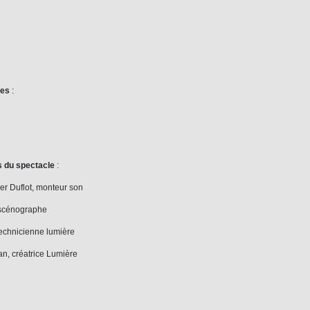
hes
:
s du spectacle
:
er Duflot, monteur son
, scénographe
technicienne lumière
, créatrice Lumière