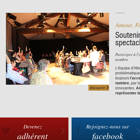
Amour, Fo
Soutenir
spectac
Participer à l'
nombre
L'équipe d'At
problématiques 
toujours
l'acc
nombre
, par 
Découvrir
innovantes.
Ai
représenter l
Devenez
Rejoignez-nous sur
adhérent
facebook