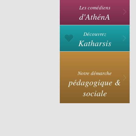
Les comédiens
d'AthénA
Découvrez
Katharsis
Notre démarche
pédagogique &
sociale