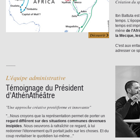
Création du sp
Ibn Battuta es
temps. L'épop
temps est imp
mène
de l’Af
Découvrir
la Mecque, les
C'est aux enfa
adresser ce s
L'équipe administrative
Témoignage du Président
d'AthénAthéâtre
"Une approche créative protéiforme et innovante"
"...Nous croyons que la représentation permet de porter un
regard différent sur des situations communes devenues
insipides
. Nous oeuvrons à rafraîchir ce regard, à lui
redonner l'étonnement qu'il portait jadis sur les choses. Et du
coup revitaliser le quotidien lui-même..."