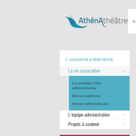
A
L'association athénathéâtre
La vie associative
Les avantages d'être
adhérent/mécène
Parcours adhérents
Devenir adhérent/mécène
L'équipe administrative
Projets à soutenir