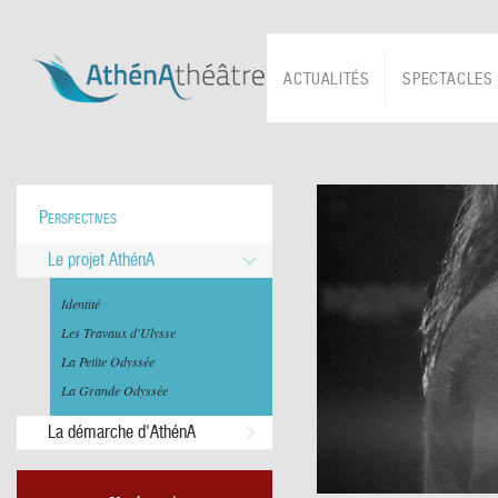
ACTUALITÉS
SPECTACLES
Perspectives
Le projet AthénA
Identité
Les Travaux d'Ulysse
La Petite Odyssée
La Grande Odyssée
La démarche d'AthénA