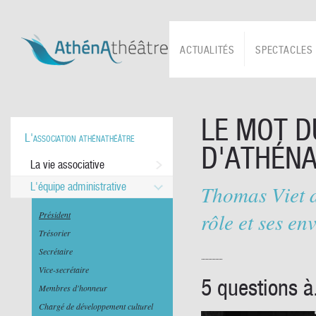
ACTUALITÉS
SPECTACLES
LE MOT D
L'association athénathéâtre
D'ATHÉN
La vie associative
L'équipe administrative
Thomas Viet d
rôle et ses en
Président
Trésorier
Secrétaire
Vice-secrétaire
5 questions à
Membres d'honneur
Chargé de développement culturel