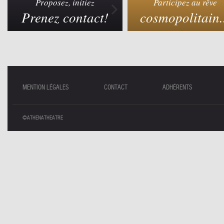
Proposez, initiez
Participez au rêve
Prenez contact!
cosmopolitain.
MENTION LÉGALES
CONTACT
ADHÉRENTS
©ATHENATHEATRE