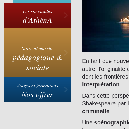
Les spectacles
d'AthénA
Notre démarche
pédagogique &
En tant que nouvel
sociale
autre, l'originalit
dont les frontière
interprétation
.
Stages et formations
Nos offres
Dans cette perspe
Shakespeare par 
criminelle
.
Une
scénographie