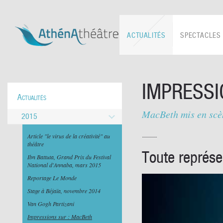
ACTUALITÉS
SPECTACLES
IMPRESSI
Actualités
MacBeth mis en scèn
2015
Article "le virus de la créativité" au
théâtre
Toute représe
Ibn Battuta, Grand Prix du Festival
National d'Annaba, mars 2015
Reportage Le Monde
Stage à Béjaïa, novembre 2014
Van Gogh Partizani
Impressions sur : MacBeth