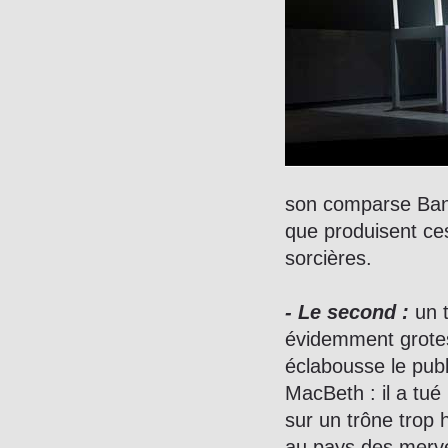
son comparse Banq
que produisent ces
sorcières.
- Le second :
un t
évidemment grotes
éclabousse le publi
MacBeth : il a tué
sur un trône trop h
au pays des mervei