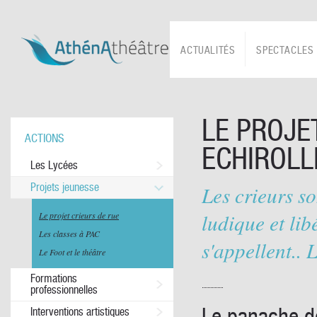
ACTUALITÉS
SPECTACLES
LE PROJE
ACTIONS
ECHIROLL
Les Lycées
Projets jeunesse
Les crieurs s
ludique et lib
Le projet crieurs de rue
Les classes à PAC
s'appellent.. 
Le Foot et le théâtre
Formations
professionnelles
Le panache de
Interventions artistiques