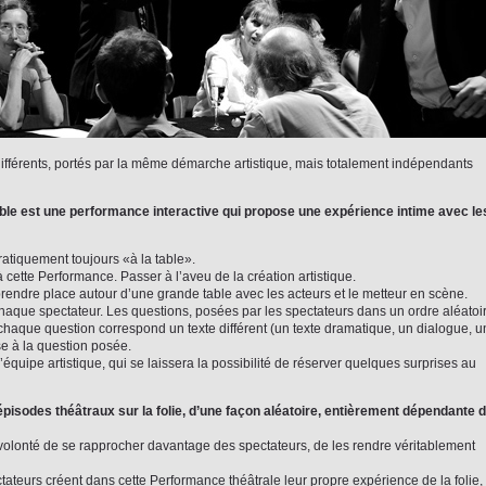
ifférents, portés par la même démarche artistique, mais totalement indépendants
ble est une performance interactive qui propose une expérience intime avec le
atiquement toujours «à la table».
 cette Performance. Passer à l’aveu de la création artistique.
rendre place autour d’une grande table avec les acteurs et le metteur en scène.
chaque spectateur. Les questions, posées par les spectateurs dans un ordre aléatoi
à chaque question correspond un texte différent (un texte dramatique, un dialogue, u
e à la question posée.
équipe artistique, qui se laissera la possibilité de réserver quelques surprises au
pisodes théâtraux sur la folie, d’une façon aléatoire, entièrement dépendante 
a volonté de se rapprocher davantage des spectateurs, de les rendre véritablement
tateurs créent dans cette Performance théâtrale leur propre expérience de la folie,