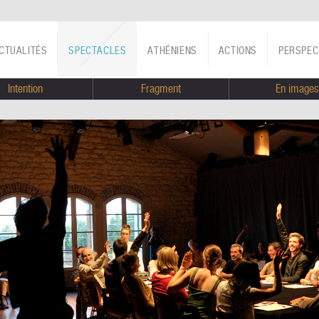
CTUALITÉS
SPECTACLES
ATHÉNIENS
ACTIONS
PERSPEC
Intention
Fragment
En images