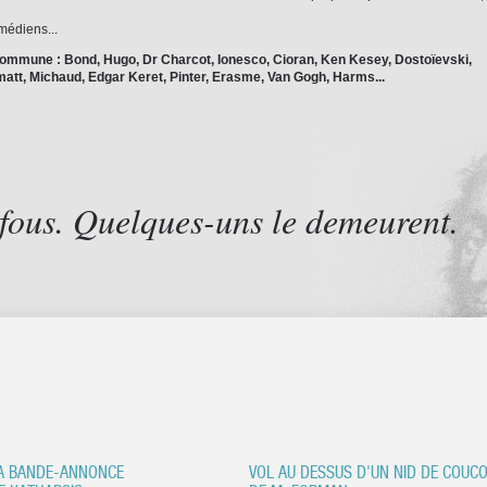
médiens...
commune : Bond, Hugo, Dr Charcot, Ionesco, Cioran, Ken Kesey, Dostoïevski,
att, Michaud, Edgar Keret, Pinter, Erasme, Van Gogh, Harms...
fous. Quelques-uns le demeurent.
A BANDE-ANNONCE
VOL AU DESSUS D'UN NID DE COUC